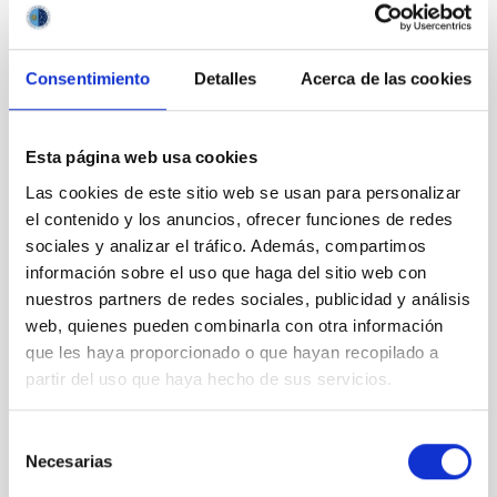
PROFESSIONAL PROFILE
TECHNICIAN
REQUIRED DEGREE
Consentimiento
Detalles
Acerca de las cookies
MASTER'S DEGREE (QF-EHEA SECOND CYCLE)
SPECIALTY
GESTOR DE PROYECTOS I+D+I
Esta página web usa cookies
PROMOTION
Las cookies de este sitio web se usan para personalizar
NO
el contenido y los anuncios, ofrecer funciones de redes
sociales y analizar el tráfico. Además, compartimos
información sobre el uso que haga del sitio web con
PS-2022-100 BASES CONVOCATORIA
nuestros partners de redes sociales, publicidad y análisis
ANEXO III SOLICITUD
web, quienes pueden combinarla con otra información
que les haya proporcionado o que hayan recopilado a
partir del uso que haya hecho de sus servicios.
Selección
Necesarias
de
consentimiento