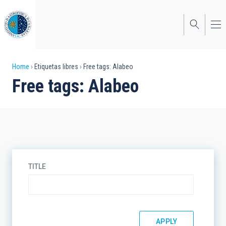
Skip
to
main
content
Breadcrumb
Home
Etiquetas libres
Free tags: Alabeo
Free tags: Alabeo
TITLE