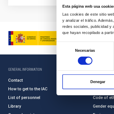
Esta página web usa cookie
Las cookies de este sitio we
y analizar el tráfico. Ademá
redes sociales, publicidad y
que hayan recopilado a parti
Selección
Necesarias
de
consentimiento
GENERAL INFORMATION
ABOUT THE IA
Contact
Legislation
Denegar
How to get to the IAC
Transpare
List of personnel
Code of eth
Library
Gender equa