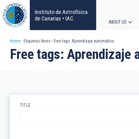
Skip
to
Instituto de Astrofísica
main
de Canarias • IAC
ABOUT US
content
Main
Breadcrumb
Home
Etiquetas libres
Free tags: Aprendizaje automático
navigat
Free tags: Aprendizaje
TITLE