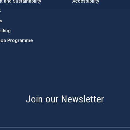
 and Sustainability
Accessibility
C
ts
nding
hoa Programme
s
Join our Newsletter