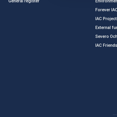
General register
Environment
Forever IA
IAC Projec
External fu
Severo Oc
IAC Friend
PostFooter > Newsletter link