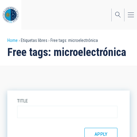
Skip
to
main
content
Breadcrumb
Home
Etiquetas libres
Free tags: microelectrónica
Free tags: microelectrónica
TITLE