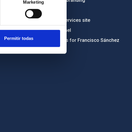
Institutional branding
Marketing
RSS
Electronic services site
Ethics channel
Permitir todas
Condolences for Francisco Sánchez