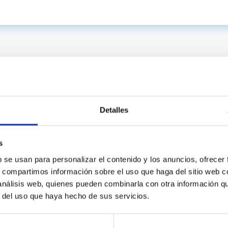
Detalles
s
b se usan para personalizar el contenido y los anuncios, ofrecer
s, compartimos información sobre el uso que haga del sitio web 
C
IAC PORTAL
 análisis web, quienes pueden combinarla con otra información q
Sitemap
r del uso que haya hecho de sus servicios.
ncy
Privacy policy