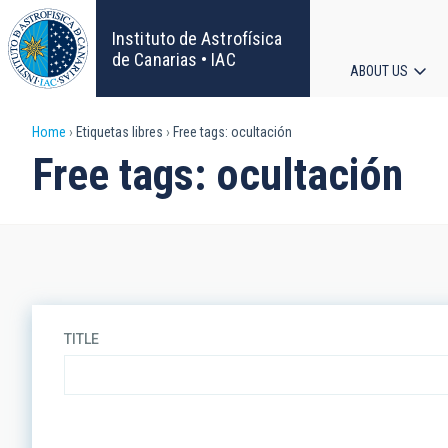
Skip
to
Instituto de Astrofísica
main
de Canarias • IAC
ABOUT US
content
Main
Breadcrumb
Home
Etiquetas libres
Free tags: ocultación
navigat
Free tags: ocultación
TITLE