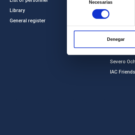
List of personnel
Code of eth
Necesarias
de
consentimiento
Library
Gender equa
General register
Environment
Forever IA
Denegar
IAC Projec
External fu
Severo Oc
IAC Friend
PostFooter > Newsletter link