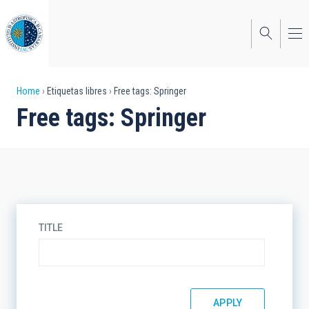
Skip
to
main
content
Breadcrumb
Home
Etiquetas libres
Free tags: Springer
Free tags: Springer
TITLE