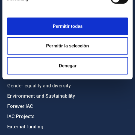
List of personnel
Library
Permitir todas
General register
ABOUT THE IAC
Permitir la selección
Legislation
Transparency
Denegar
Code of ethics and anti-fraud policy
Gender equality and diversity
Environment and Sustainability
Forever IAC
IAC Projects
External funding