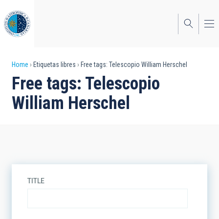
Skip
to
main
content
Breadcrumb
Home
Etiquetas libres
Free tags: Telescopio William Herschel
Free tags: Telescopio
William Herschel
TITLE