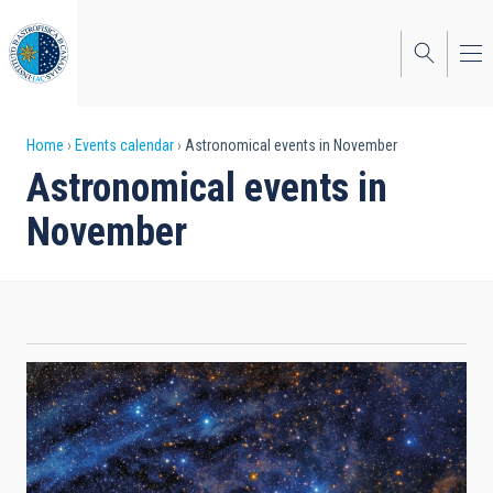
Skip
to
main
content
Breadcrumb
Home
Events calendar
Astronomical events in November
Astronomical events in
November