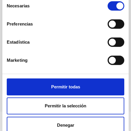
Necesarias
de
El próximo 12 de agosto, coincidiendo con el
consentimiento
eclipse solar total que podrá verse en gran
parte del territorio español, el Instituto de
Preferencias
Astrofísica de Canarias (IAC), referente mundial
en física solar, convocará en Palencia a
Estadística
científicos de primer orden. Vinculados en su
mayoría al proyecto NATE
Marketing
20:00
00:00
Permitir todas
Permitir la selección
Denegar