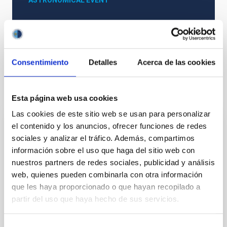
ASTRONOMICAL EVENT
Astrophysics
Consentimiento
Detalles
Acerca de las cookies
It may interest you
Esta página web usa cookies
Las cookies de este sitio web se usan para personalizar
Upcoming
el contenido y los anuncios, ofrecer funciones de redes
sociales y analizar el tráfico. Además, compartimos
08
11
información sobre el uso que haga del sitio web con
nuestros partners de redes sociales, publicidad y análisis
AUG
26
AUG
26
web, quienes pueden combinarla con otra información
que les haya proporcionado o que hayan recopilado a
partir del uso que haya hecho de sus servicios.
ASTRONOMICAL EVENT
NATE en Palencia - Eclipse Agosto 2026
Selección