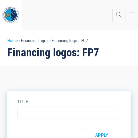
Skip
to
main
content
Breadcrumb
Home
Financing logos
Financing logos: FP7
Financing logos: FP7
TITLE