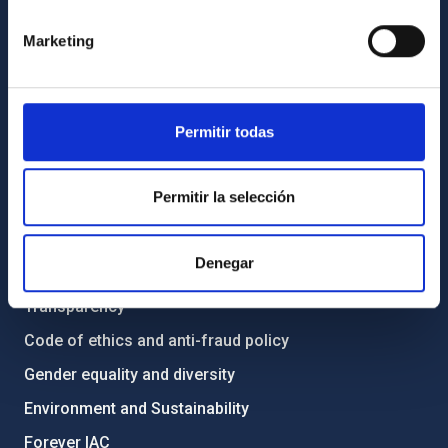
GENERAL INFORMATION
Marketing
Contact
How to get to the IAC
List of personnel
Permitir todas
Library
General register
Permitir la selección
ABOUT THE IAC
Denegar
Legislation
Transparency
Code of ethics and anti-fraud policy
Gender equality and diversity
Environment and Sustainability
Forever IAC