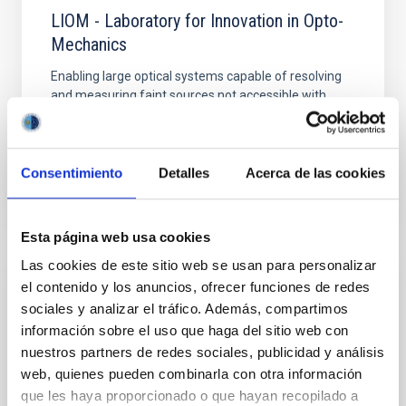
LIOM - Laboratory for Innovation in Opto-
Mechanics
Enabling large optical systems capable of resolving
and measuring faint sources not accessible with
current remote sensing instruments and detectors is
the...
Consentimiento
Detalles
Acerca de las cookies
Esta página web usa cookies
Las cookies de este sitio web se usan para personalizar
el contenido y los anuncios, ofrecer funciones de redes
NEWS
sociales y analizar el tráfico. Además, compartimos
LIOM, the IAC's technological laboratory
información sobre el uso que haga del sitio web con
for finding life beyond the Solar System
nuestros partners de redes sociales, publicidad y análisis
web, quienes pueden combinarla con otra información
From 14 to 16 February, the second scientific meeting
que les haya proporcionado o que hayan recopilado a
of the Laboratory for Innovation in Opto-Mechanics