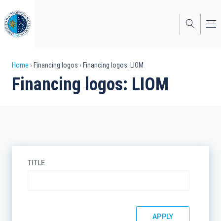
Skip
to
main
content
Breadcrumb
Home
Financing logos
Financing logos: LIOM
Financing logos: LIOM
TITLE