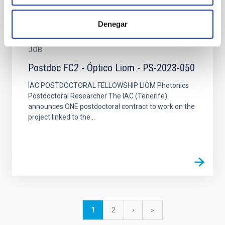
Denegar
JOB
Postdoc FC2 - Óptico Liom - PS-2023-050
IAC POSTDOCTORAL FELLOWSHIP LIOM Photonics
Postdoctoral Researcher The IAC (Tenerife)
announces ONE postdoctoral contract to work on the
project linked to the...
Pagination
Current
1
Page
2
Next
›
last
»
page
page
page