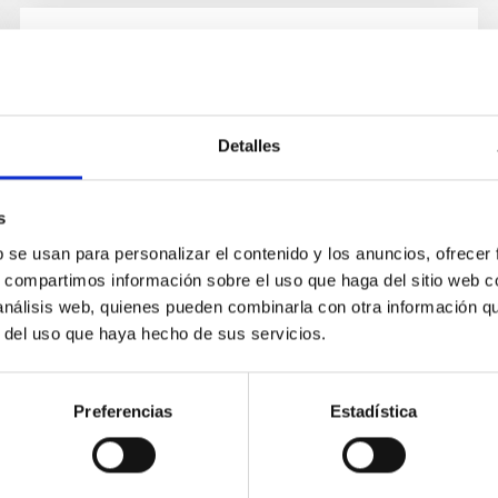
NEWS
Perseids against light pollution
Detalles
Through collaboration between the Instituto de
Astrofísica de Canarias (IAC) and the
Sociedade Portuguesa para o Estudo das Aves
s
(SPEA) within the framework of...
b se usan para personalizar el contenido y los anuncios, ofrecer
s, compartimos información sobre el uso que haga del sitio web 
 análisis web, quienes pueden combinarla con otra información q
r del uso que haya hecho de sus servicios.
Preferencias
Estadística