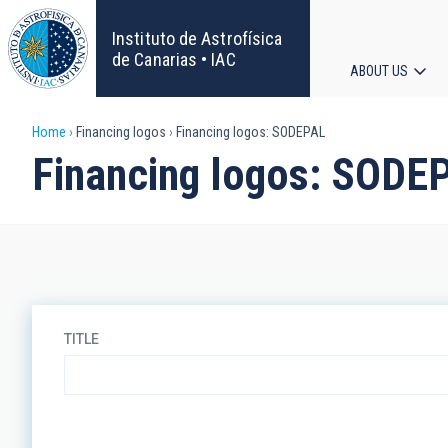
Skip
to
Instituto de Astrofísica
main
de Canarias • IAC
ABOUT US
content
Main
Breadcrumb
Home
Financing logos
Financing logos: SODEPAL
navigat
Financing logos: SODE
TITLE