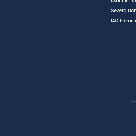
External fu
Severo Oc
IAC Friend
PostFooter > Newsletter link