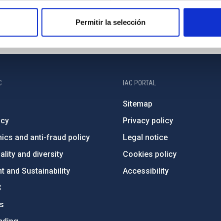
Permitir la selección
C
IAC PORTAL
Sitemap
ncy
Privacy policy
ics and anti-fraud policy
Legal notice
lity and diversity
Cookies policy
 and Sustainability
Accessibility
C
ts