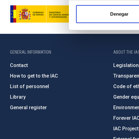
Denegar
GENERAL INFORMATION
ABOUT THE IA
Contact
Legislation
How to get to the IAC
Transpare
List of personnel
Code of eth
Library
Gender equa
General register
Environment
Forever IA
IAC Projec