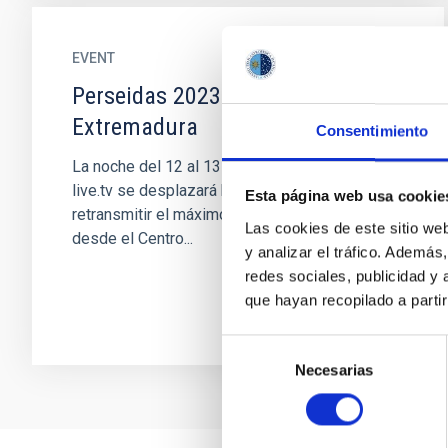
EVENT
Perseidas 2023 desde Canarias y
Extremadura
Consentimiento
La noche del 12 al 13 de agosto, el canal sky-
live.tv se desplazará hasta Extremadura para
Esta página web usa cookie
retransmitir el máximo de las Perseidas 2023
Las cookies de este sitio we
desde el Centro...
y analizar el tráfico. Ademá
redes sociales, publicidad y
que hayan recopilado a parti
Selección
Necesarias
de
consentimiento