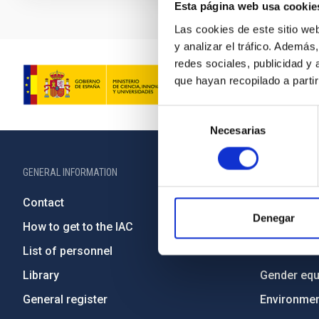
Esta página web usa cookie
Las cookies de este sitio we
y analizar el tráfico. Ademá
redes sociales, publicidad y
que hayan recopilado a parti
Selección
Necesarias
de
consentimiento
GENERAL INFORMATION
ABOUT THE IA
Contact
Legislation
Denegar
How to get to the IAC
Transpare
List of personnel
Code of eth
Library
Gender equa
General register
Environment