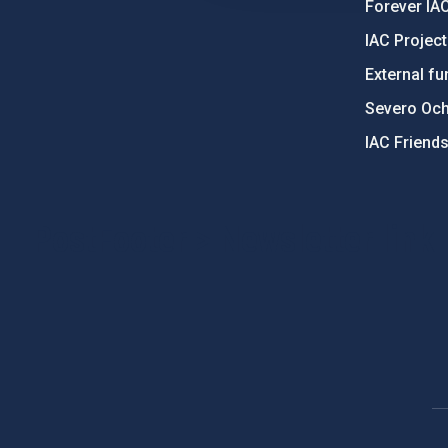
Forever IA
IAC Projec
External fu
Severo Oc
IAC Friend
PostFooter > Newsletter link