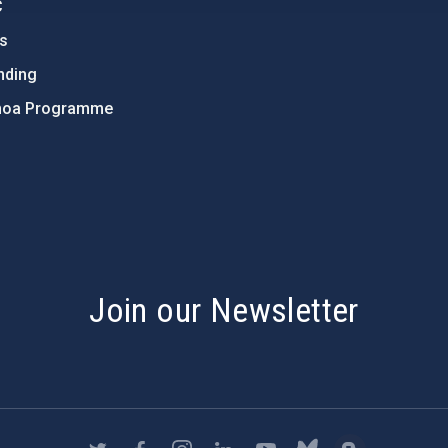
C
ts
nding
hoa Programme
s
Join our Newsletter