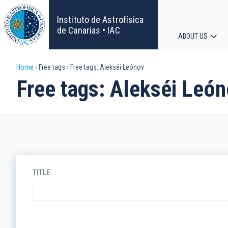
Skip
to
Instituto de Astrofísica
main
de Canarias • IAC
ABOUT US
content
Main
Breadcrumb
Home
Free tags
Free tags: Alekséi Leónov
navigat
Free tags: Alekséi Leó
TITLE