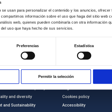
s
b se usan para personalizar el contenido y los anuncios, ofrecer
s, compartimos información sobre el uso que haga del sitio web 
 análisis web, quienes pueden combinarla con otra información q
r del uso que haya hecho de sus servicios.
Preferencias
Estadística
C
IAC PORTAL
Sitemap
Permitir la selección
ncy
Privacy policy
ics and anti-fraud policy
Legal notice
lity and diversity
Cookies policy
 and Sustainability
Accessibility