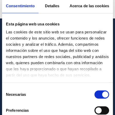
Consentimiento
Detalles
Acerca de las cookies
Esta página web usa cookies
Las cookies de este sitio web se usan para personalizar
GENERAL INFORMATION
el contenido y los anuncios, ofrecer funciones de redes
Contact
sociales y analizar el tráfico. Además, compartimos
información sobre el uso que haga del sitio web con
How to get to the IAC
nuestros partners de redes sociales, publicidad y análisis
List of personnel
web, quienes pueden combinarla con otra información
que les haya proporcionado o que hayan recopilado a
Library
partir del uso que haya hecho de sus servicios.
General register
Selección
ABOUT THE IAC
Necesarias
de
consentimiento
Legislation
Preferencias
Transparency