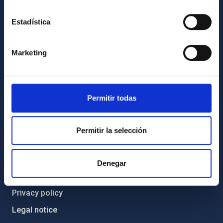
Code of ethics and anti-fraud policy
Estadística
Gender equality and diversity
Environment and Sustainability
Marketing
Forever IAC
IAC Projects
External funding
Permitir todas
Severo Ochoa Programme
IAC Friends
Permitir la selección
IAC PORTAL
Denegar
Sitemap
Privacy policy
Legal notice