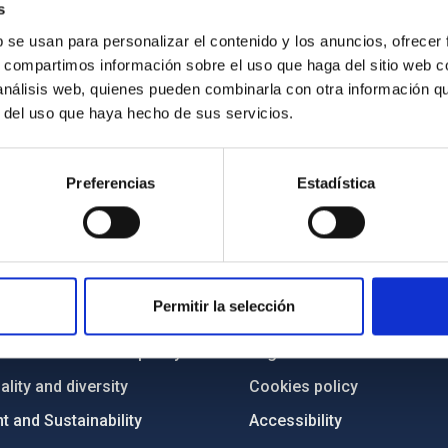
s
b se usan para personalizar el contenido y los anuncios, ofrecer
s, compartimos información sobre el uso que haga del sitio web 
 análisis web, quienes pueden combinarla con otra información q
r del uso que haya hecho de sus servicios.
Preferencias
Estadística
C
IAC PORTAL
Sitemap
Permitir la selección
ncy
Privacy policy
ics and anti-fraud policy
Legal notice
lity and diversity
Cookies policy
 and Sustainability
Accessibility