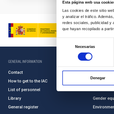
Esta página web usa cookie
Las cookies de este sitio we
y analizar el tráfico. Ademá
redes sociales, publicidad y
que hayan recopilado a parti
Selección
Necesarias
de
consentimiento
GENERAL INFORMATION
ABOUT THE IA
Contact
Legislation
Denegar
How to get to the IAC
Transpare
List of personnel
Code of eth
Library
Gender equa
General register
Environment