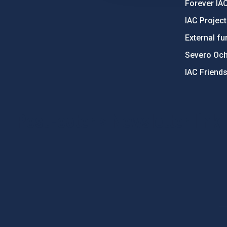
Forever IA
IAC Projec
External fu
Severo Oc
IAC Friend
PostFooter > Newsletter link