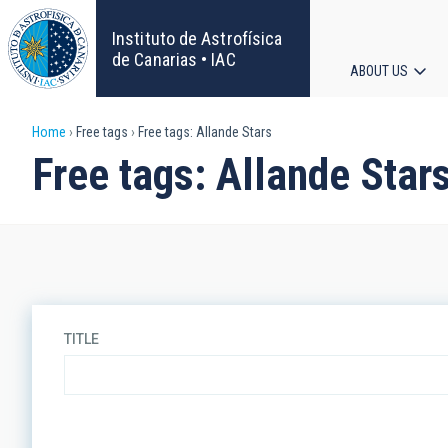
Skip
to
Instituto de Astrofísica
main
de Canarias • IAC
ABOUT US
content
Main
Breadcrumb
Home
Free tags
Free tags: Allande Stars
navigat
Free tags: Allande Star
TITLE