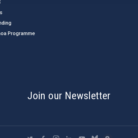
C
ts
nding
hoa Programme
s
Join our Newsletter