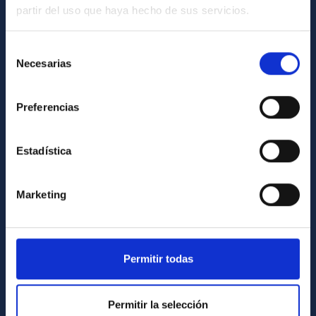
partir del uso que haya hecho de sus servicios.
GENERAL INFORMATION
Contact
Selección
Necesarias
de
How to get to the IAC
consentimiento
List of personnel
Preferencias
Library
General register
Estadística
ABOUT THE IAC
Marketing
Legislation
Transparency
Code of ethics and anti-fraud policy
Permitir todas
Gender equality and diversity
Environment and Sustainability
Permitir la selección