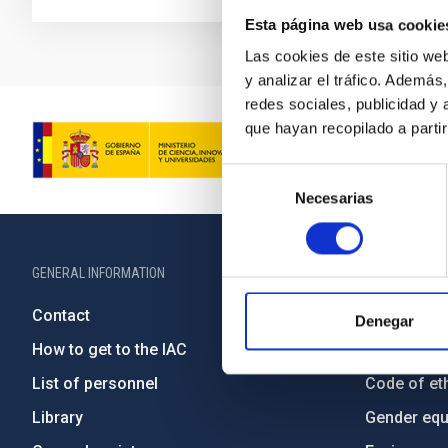
Esta página web usa cookie
Las cookies de este sitio we
y analizar el tráfico. Ademá
redes sociales, publicidad y
que hayan recopilado a parti
Selección
Necesarias
de
consentimiento
GENERAL INFORMATION
ABOUT THE IA
Contact
Legislation
Denegar
How to get to the IAC
Transpare
List of personnel
Code of eth
Library
Gender equa