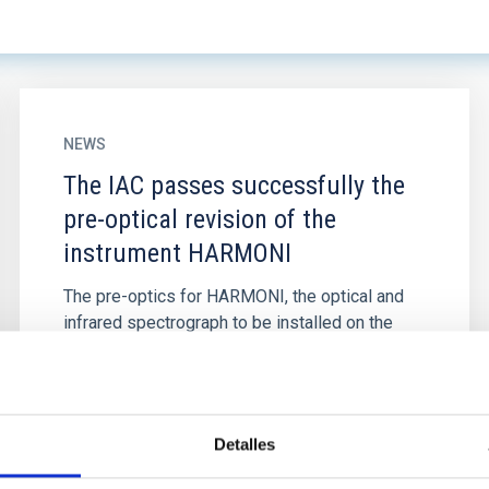
NEWS
The IAC passes successfully the
pre-optical revision of the
instrument HARMONI
The pre-optics for HARMONI, the optical and
infrared spectrograph to be installed on the
Extremely Large Telescope (ELT) at Cerro
Armazones (Chile), has passed...
Detalles