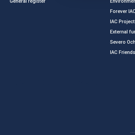
General register
Environment
Forever IA
IAC Projec
External fu
Severo Oc
IAC Friend
PostFooter > Newsletter link