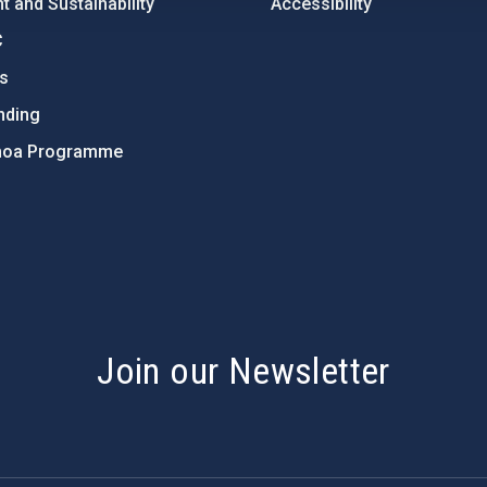
 and Sustainability
Accessibility
C
ts
nding
hoa Programme
s
Join our Newsletter