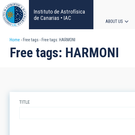
Skip
to
Instituto de Astrofísica
main
de Canarias • IAC
ABOUT US
content
Main
Breadcrumb
Home
Free tags
Free tags: HARMONI
navigat
Free tags: HARMONI
TITLE