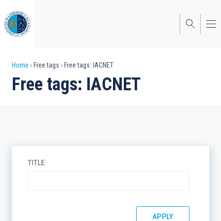
Skip
to
main
content
Breadcrumb
Home
Free tags
Free tags: IACNET
Free tags: IACNET
TITLE