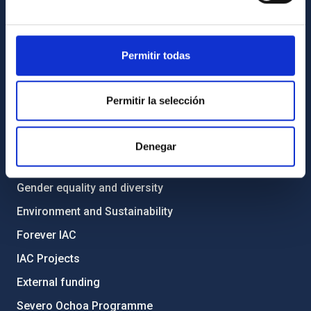
List of personnel
Library
General register
Permitir todas
ABOUT THE IAC
Permitir la selección
Legislation
Transparency
Denegar
Code of ethics and anti-fraud policy
Gender equality and diversity
Environment and Sustainability
Forever IAC
IAC Projects
External funding
Severo Ochoa Programme