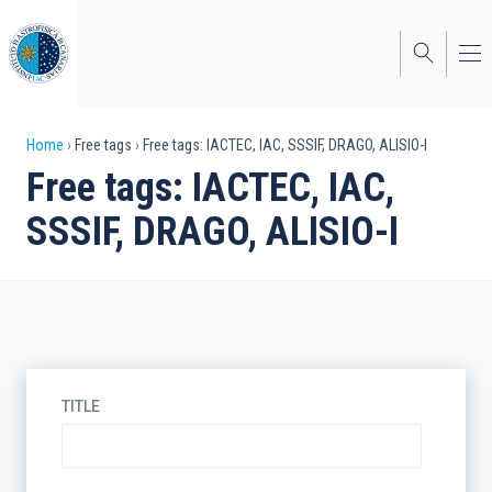
Skip
to
main
content
Breadcrumb
Home
Free tags
Free tags: IACTEC, IAC, SSSIF, DRAGO, ALISIO-I
Free tags: IACTEC, IAC,
SSSIF, DRAGO, ALISIO-I
TITLE