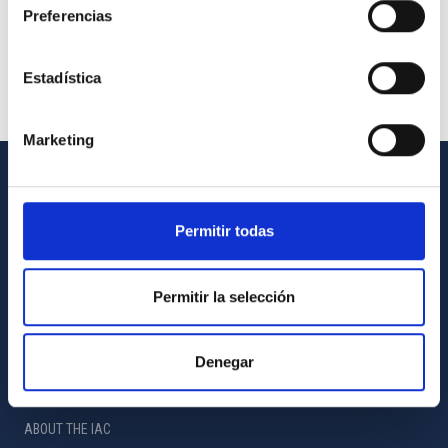
Preferencias
Estadística
Marketing
GENERAL INFORMATION
Permitir todas
Contact
How to get to the IAC
Permitir la selección
List of personnel
Library
Denegar
General register
ABOUT THE IAC