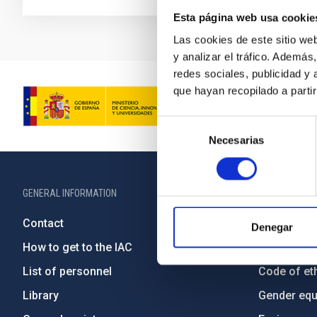
Esta página web usa cookie
Las cookies de este sitio we
y analizar el tráfico. Ademá
redes sociales, publicidad y
que hayan recopilado a parti
Selección
Necesarias
de
consentimiento
GENERAL INFORMATION
ABOUT THE IA
Contact
Legislation
Denegar
How to get to the IAC
Transpare
List of personnel
Code of eth
Library
Gender equa