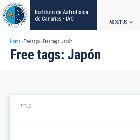
Skip
to
Instituto de Astrofísica
main
de Canarias • IAC
ABOUT US
content
Main
Breadcrumb
Home
Free tags
Free tags: Japón
navigat
Free tags: Japón
TITLE