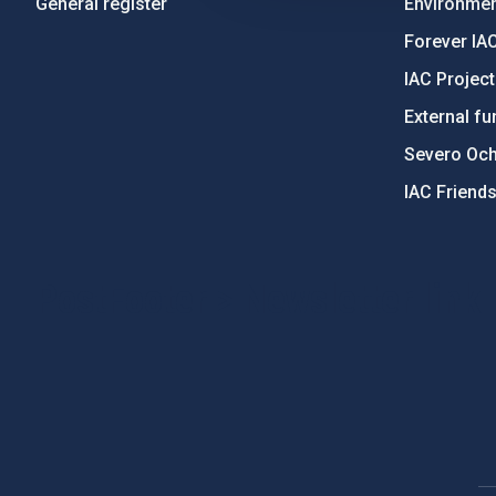
General register
Environment
Forever IA
IAC Projec
External fu
Severo Oc
IAC Friend
PostFooter > Newsletter link