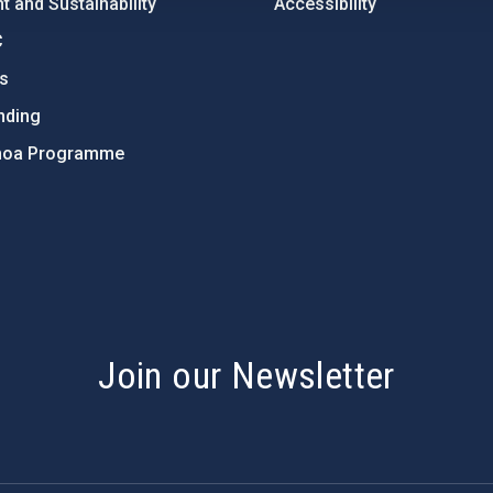
 and Sustainability
Accessibility
C
ts
nding
hoa Programme
s
Join our Newsletter