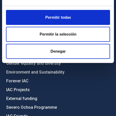
Library
General register
Permitir todas
ABOUT THE IAC
Permitir la selección
Legislation
Transparency
Denegar
Code of ethics and anti-fraud policy
Gender equality and diversity
Environment and Sustainability
Forever IAC
IAC Projects
External funding
Severo Ochoa Programme