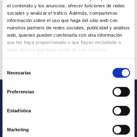
el contenido y los anuncios, ofrecer funciones de redes
sociales y analizar el tráfico. Además, compartimos
información sobre el uso que haga del sitio web con
nuestros partners de redes sociales, publicidad y análisis
web, quienes pueden combinarla con otra información
que les haya proporcionado o que hayan recopilado a
partir del uso que haya hecho de sus servicios.
Selección
Necesarias
de
consentimiento
Preferencias
GENERAL INFORMATION
Contact
Estadística
How to get to the IAC
Marketing
List of personnel