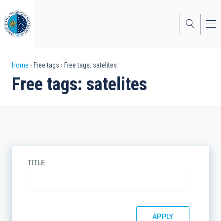
Skip
to
main
content
Breadcrumb
Home
Free tags
Free tags: satelites
Free tags: satelites
TITLE