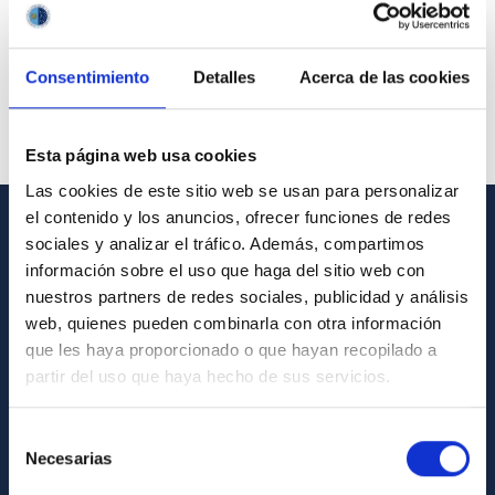
Consentimiento
Detalles
Acerca de las cookies
Esta página web usa cookies
Las cookies de este sitio web se usan para personalizar
el contenido y los anuncios, ofrecer funciones de redes
sociales y analizar el tráfico. Además, compartimos
GENERAL INFORMATION
información sobre el uso que haga del sitio web con
Contact
nuestros partners de redes sociales, publicidad y análisis
web, quienes pueden combinarla con otra información
How to get to the IAC
que les haya proporcionado o que hayan recopilado a
List of personnel
partir del uso que haya hecho de sus servicios.
Library
Selección
General register
Necesarias
de
consentimiento