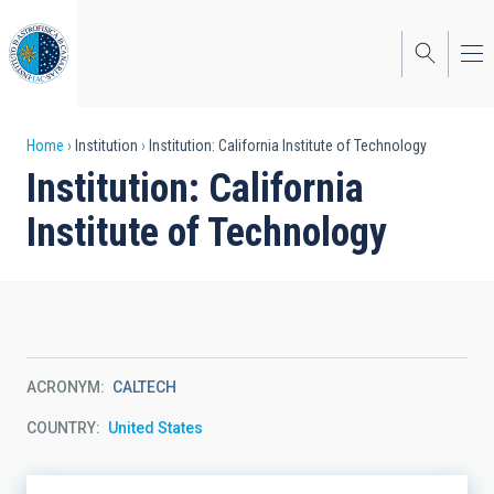
Skip
to
main
content
Breadcrumb
Home
Institution
Institution: California Institute of Technology
Institution: California
Institute of Technology
ACRONYM
CALTECH
COUNTRY
United States