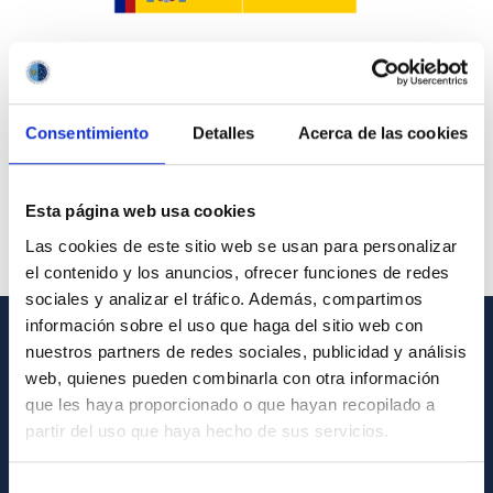
Consentimiento
Detalles
Acerca de las cookies
Esta página web usa cookies
Las cookies de este sitio web se usan para personalizar
el contenido y los anuncios, ofrecer funciones de redes
sociales y analizar el tráfico. Además, compartimos
información sobre el uso que haga del sitio web con
nuestros partners de redes sociales, publicidad y análisis
GENERAL INFORMATION
web, quienes pueden combinarla con otra información
que les haya proporcionado o que hayan recopilado a
Contact
partir del uso que haya hecho de sus servicios.
How to get to the IAC
List of personnel
Selección