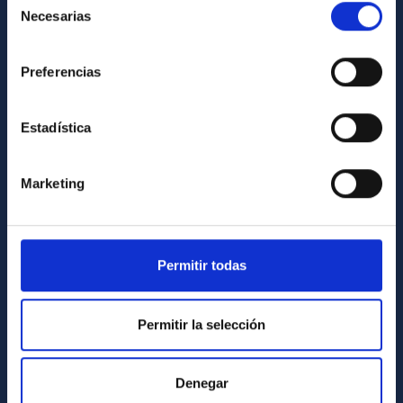
Necesarias
de
Library
consentimiento
General register
Preferencias
ABOUT THE IAC
Estadística
Legislation
Transparency
Marketing
Code of ethics and anti-fraud policy
Gender equality and diversity
Environment and Sustainability
Permitir todas
Forever IAC
IAC Projects
Permitir la selección
External funding
Severo Ochoa Programme
Denegar