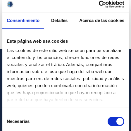
Consentimiento
Detalles
Acerca de las cookies
Esta página web usa cookies
Las cookies de este sitio web se usan para personalizar
el contenido y los anuncios, ofrecer funciones de redes
sociales y analizar el tráfico. Además, compartimos
GENERAL INFORMATION
información sobre el uso que haga del sitio web con
Contact
nuestros partners de redes sociales, publicidad y análisis
web, quienes pueden combinarla con otra información
How to get to the IAC
que les haya proporcionado o que hayan recopilado a
List of personnel
partir del uso que haya hecho de sus servicios.
Library
Selección
General register
Necesarias
de
consentimiento