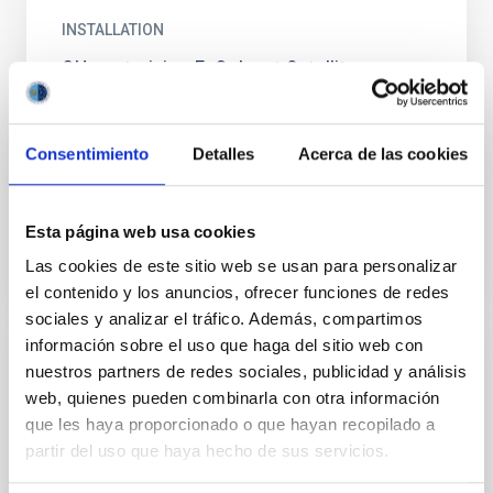
INSTALLATION
CHaracterizing ExOplanet Satellite
CHEOPS stands for CHaracterising ExOPlanet
Satellite. It is a small photometric observatory to be
Consentimiento
Detalles
Acerca de las cookies
launched into low Earth orbit to measure transits of
Exo...
Esta página web usa cookies
Las cookies de este sitio web se usan para personalizar
el contenido y los anuncios, ofrecer funciones de redes
sociales y analizar el tráfico. Además, compartimos
información sobre el uso que haga del sitio web con
EVENT
nuestros partners de redes sociales, publicidad y análisis
web, quienes pueden combinarla con otra información
CURSO: "Sostenibilidad con imágenes
que les haya proporcionado o que hayan recopilado a
desde el Espacio: introducción a Sentinel
partir del uso que haya hecho de sus servicios.
Hub EO Browser para profesorado"