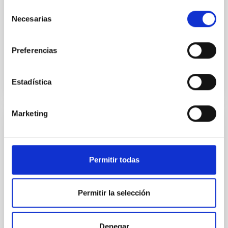
Se trata de una formación de 1.5 horas, mixta -
Selección
presencial (edificio IACTEC en La Laguna) y
Necesarias
de
telemática (retransmitida por zoom
consentimiento
simultáneamente). El objetivo es...
Preferencias
Estadística
Marketing
INSTALLATION
EUCLID Mission
Permitir todas
Euclid, es una misión espacial planificada por la
Agencia Espacial Europea. Su objetivo es mejorar la
comprensión la energía y la materia oscura midiendo
Permitir la selección
con...
Denegar