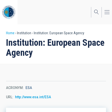
Skip
to
main
content
Breadcrumb
Home
Institution
Institution: European Space Agency
Institution: European Space
Agency
ACRONYM
ESA
URL
http://www.esa.int/ESA