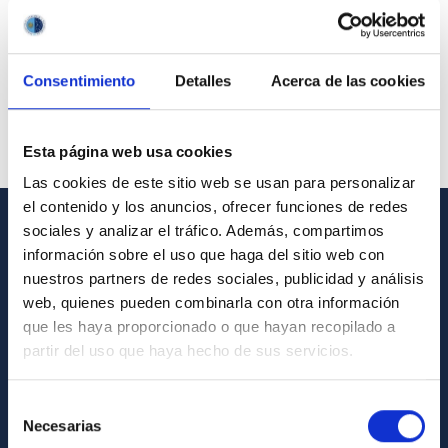
Consentimiento
Detalles
Acerca de las cookies
Esta página web usa cookies
Las cookies de este sitio web se usan para personalizar
el contenido y los anuncios, ofrecer funciones de redes
sociales y analizar el tráfico. Además, compartimos
GENERAL INFORMATION
información sobre el uso que haga del sitio web con
nuestros partners de redes sociales, publicidad y análisis
Contact
web, quienes pueden combinarla con otra información
How to get to the IAC
que les haya proporcionado o que hayan recopilado a
partir del uso que haya hecho de sus servicios.
List of personnel
Library
Selección
General register
Necesarias
de