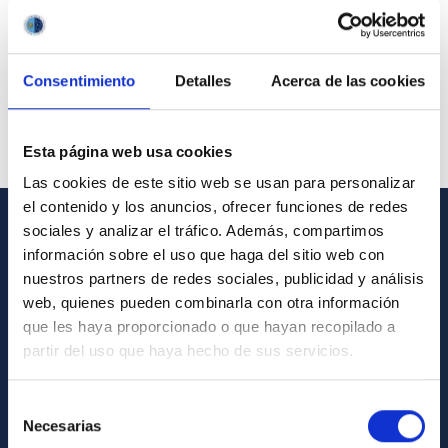
Consentimiento
Detalles
Acerca de las cookies
Esta página web usa cookies
Las cookies de este sitio web se usan para personalizar
el contenido y los anuncios, ofrecer funciones de redes
sociales y analizar el tráfico. Además, compartimos
GENERAL INFORMATION
información sobre el uso que haga del sitio web con
nuestros partners de redes sociales, publicidad y análisis
Contact
web, quienes pueden combinarla con otra información
How to get to the IAC
que les haya proporcionado o que hayan recopilado a
partir del uso que haya hecho de sus servicios.
List of personnel
Library
Selección
General register
Necesarias
de