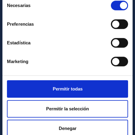
Necesarias
de
Library
consentimiento
General register
Preferencias
ABOUT THE IAC
Estadística
Legislation
Transparency
Marketing
Code of ethics and anti-fraud policy
Gender equality and diversity
Environment and Sustainability
Permitir todas
Forever IAC
IAC Projects
Permitir la selección
External funding
Severo Ochoa Programme
Denegar