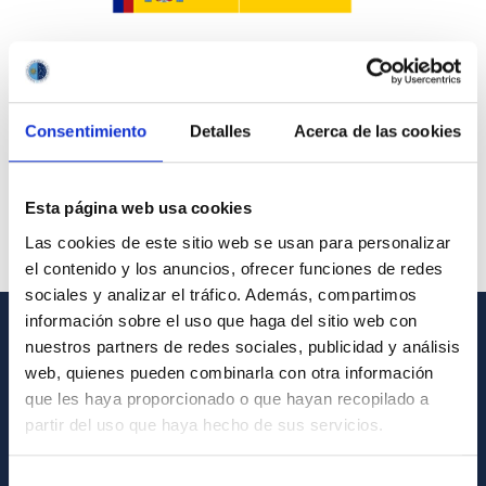
Consentimiento
Detalles
Acerca de las cookies
Esta página web usa cookies
Las cookies de este sitio web se usan para personalizar
el contenido y los anuncios, ofrecer funciones de redes
sociales y analizar el tráfico. Además, compartimos
información sobre el uso que haga del sitio web con
nuestros partners de redes sociales, publicidad y análisis
GENERAL INFORMATION
web, quienes pueden combinarla con otra información
que les haya proporcionado o que hayan recopilado a
Contact
partir del uso que haya hecho de sus servicios.
How to get to the IAC
List of personnel
Selección