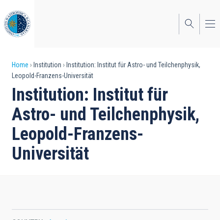
Skip
to
main
content
Breadcrumb
Home
Institution
Institution: Institut für Astro- und Teilchenphysik,
Leopold-Franzens-Universität
Institution: Institut für
Astro- und Teilchenphysik,
Leopold-Franzens-
Universität