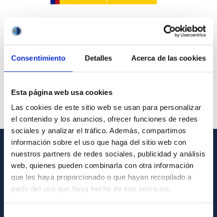
Consentimiento
Detalles
Acerca de las cookies
Esta página web usa cookies
Las cookies de este sitio web se usan para personalizar
el contenido y los anuncios, ofrecer funciones de redes
sociales y analizar el tráfico. Además, compartimos
información sobre el uso que haga del sitio web con
nuestros partners de redes sociales, publicidad y análisis
GENERAL INFORMATION
web, quienes pueden combinarla con otra información
que les haya proporcionado o que hayan recopilado a
Contact
partir del uso que haya hecho de sus servicios.
How to get to the IAC
List of personnel
Selección