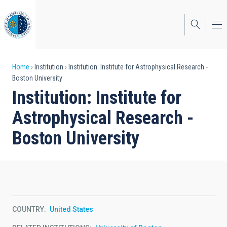
Skip
to
main
content
Breadcrumb
Home
Institution
Institution: Institute for Astrophysical Research -
Boston University
Institution: Institute for
Astrophysical Research -
Boston University
COUNTRY
United States