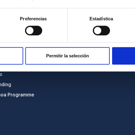
C
IAC PORTAL
Sitemap
Preferencias
Estadística
ncy
Privacy policy
ics and anti-fraud policy
Legal notice
lity and diversity
Cookies policy
 and Sustainability
Accessibility
Permitir la selección
C
ts
nding
hoa Programme
s