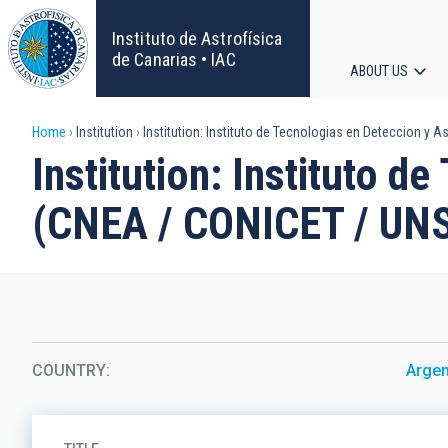
Skip
to
Instituto de Astrofísica
main
de Canarias • IAC
ABOUT US
content
Main
Breadcrumb
Home
Institution
Institution: Instituto de Tecnologias en Deteccion y 
navigat
Institution: Instituto d
(CNEA / CONICET / UN
COUNTRY
Argen