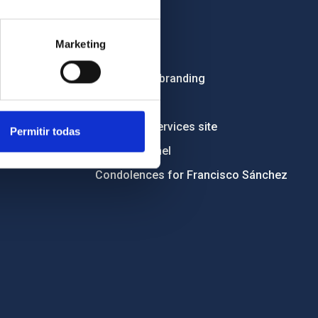
OTHER LINKS
Employment
Marketing
Tenders
Institutional branding
RSS
Electronic services site
Permitir todas
Ethics channel
Condolences for Francisco Sánchez