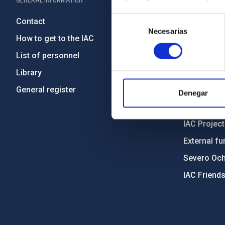
GENERAL INFORMATION
ABOUT THE IA
Selección
Contact
Legislation
Necesarias
de
How to get to the IAC
Transpare
consentimiento
List of personnel
Code of eth
Library
Gender equa
General register
Environment
Denegar
Forever IA
IAC Projec
External fu
Severo Oc
IAC Friend
PostFooter > Newsletter link