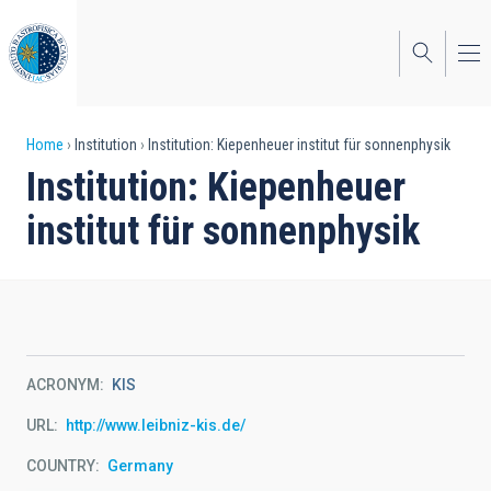
Skip
to
main
content
Breadcrumb
Home
Institution
Institution: Kiepenheuer institut für sonnenphysik
Institution: Kiepenheuer
institut für sonnenphysik
ACRONYM
KIS
URL
http://www.leibniz-kis.de/
COUNTRY
Germany