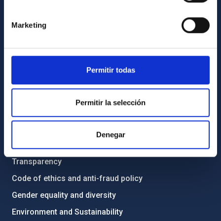
GENERAL INFORMATION
Marketing
Contact
How to get to the IAC
List of personnel
Permitir todas
Library
General register
Permitir la selección
ABOUT THE IAC
Denegar
Legislation
Transparency
Code of ethics and anti-fraud policy
Gender equality and diversity
Environment and Sustainability