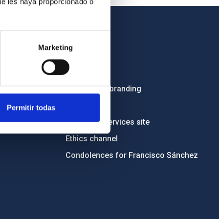
ue les haya proporcionado o
OTHER LINKS
Marketing
Employment
Tenders
Institutional branding
RSS
Permitir todas
Electronic services site
Ethics channel
Condolences for Francisco Sánchez