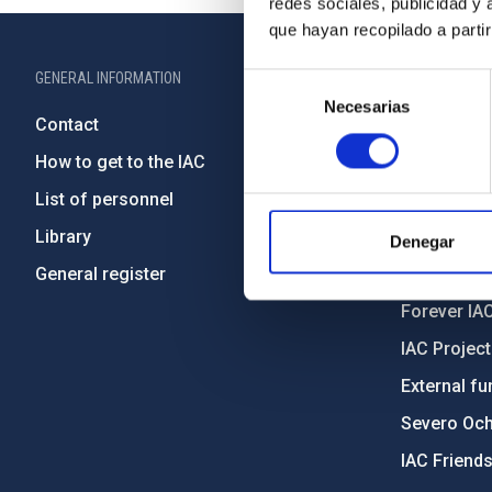
redes sociales, publicidad y
que hayan recopilado a parti
GENERAL INFORMATION
ABOUT THE IA
Selección
Necesarias
de
Contact
Legislation
consentimiento
How to get to the IAC
Transpare
List of personnel
Code of eth
Library
Gender equa
Denegar
General register
Environment
Forever IA
IAC Projec
External fu
Severo Oc
IAC Friend