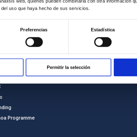
 análisis web, quienes pueden combinarla con otra información q
r del uso que haya hecho de sus servicios.
C
IAC PORTAL
Preferencias
Estadística
Sitemap
ncy
Privacy policy
ics and anti-fraud policy
Legal notice
lity and diversity
Cookies policy
Permitir la selección
 and Sustainability
Accessibility
C
ts
nding
hoa Programme
s