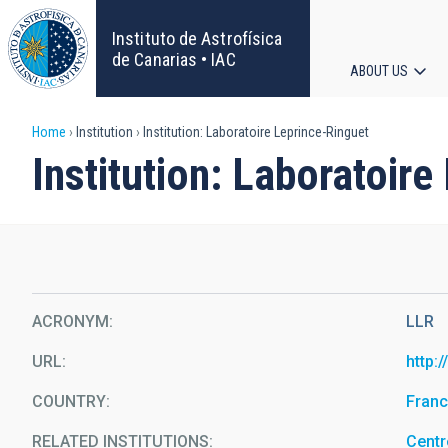
Skip
to
Instituto de Astrofísica
main
de Canarias • IAC
ABOUT US
content
Main
Breadcrumb
Home
Institution
Institution: Laboratoire Leprince-Ringuet
navigat
Institution: Laboratoir
ACRONYM
LLR
URL
http:
COUNTRY
Fran
RELATED INSTITUTIONS
Centr