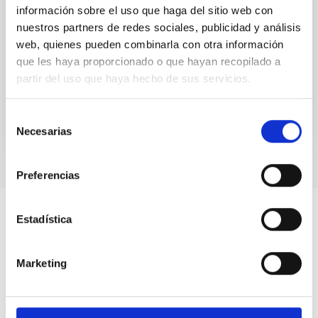
Extremadura
información sobre el uso que haga del sitio web con
nuestros partners de redes sociales, publicidad y análisis
La noche del 12 al 13 de agosto, el canal sky-live.tv se
web, quienes pueden combinarla con otra información
desplazará hasta Extremadura para retransmitir el
máximo de las Perseidas 2023 desde el Centro...
que les haya proporcionado o que hayan recopilado a
partir del uso que haya hecho de sus servicios.
Selección
Necesarias
de
consentimiento
Preferencias
Estadística
Marketing