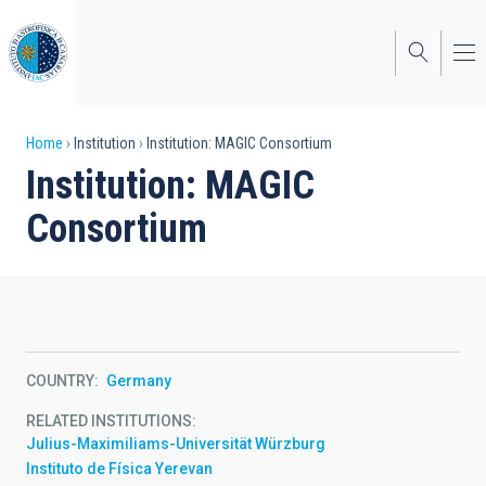
Skip
to
main
content
Breadcrumb
Home
Institution
Institution: MAGIC Consortium
Institution: MAGIC
Consortium
COUNTRY
Germany
RELATED INSTITUTIONS
Julius-Maximiliams-Universität Würzburg
Instituto de Física Yerevan