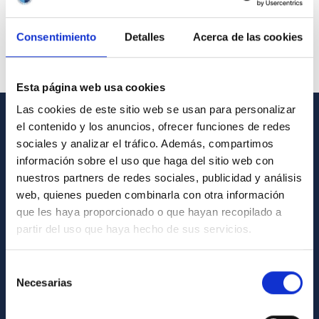
Consentimiento
Detalles
Acerca de las cookies
Esta página web usa cookies
Las cookies de este sitio web se usan para personalizar
el contenido y los anuncios, ofrecer funciones de redes
GENERAL INFORMATION
sociales y analizar el tráfico. Además, compartimos
información sobre el uso que haga del sitio web con
Contact
nuestros partners de redes sociales, publicidad y análisis
How to get to the IAC
web, quienes pueden combinarla con otra información
que les haya proporcionado o que hayan recopilado a
List of personnel
partir del uso que haya hecho de sus servicios.
Library
General register
Selección
Necesarias
de
ABOUT THE IAC
consentimiento