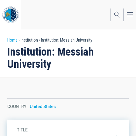
Skip
to
main
content
Breadcrumb
Home
Institution
Institution: Messiah University
Institution: Messiah
University
COUNTRY
United States
TITLE