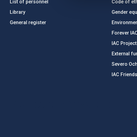
List of personnel
Code of eth
Library
Gender equa
General register
Environment
Forever IA
IAC Projec
External fu
Severo Oc
IAC Friend
PostFooter > Newsletter link