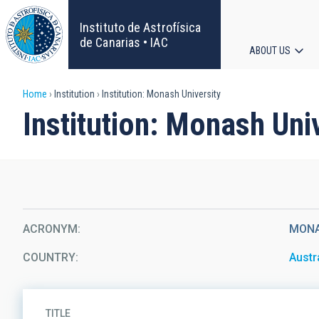
Skip
to
Instituto de Astrofísica
main
de Canarias • IAC
ABOUT US
content
Main
Breadcrumb
Home
Institution
Institution: Monash University
navigat
Institution: Monash Uni
ACRONYM
MON
COUNTRY
Austr
TITLE