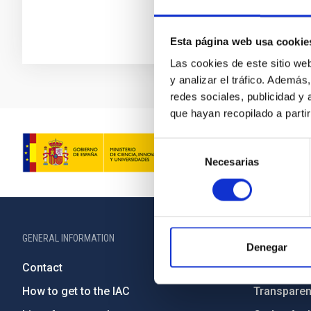
Esta página web usa cookie
Las cookies de este sitio we
y analizar el tráfico. Ademá
redes sociales, publicidad y
que hayan recopilado a parti
Selección
Necesarias
de
consentimiento
GENERAL INFORMATION
ABOUT THE IA
Denegar
Contact
Legislation
How to get to the IAC
Transpare