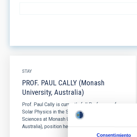
STAY
PROF. PAUL CALLY (Monash
University, Australia)
Prof. Paul Cally is currently full Professor of
Solar Physics in the School of Mathematical
Sciences at Monash University (Melbourne,
Australia), position he...
Consentimiento