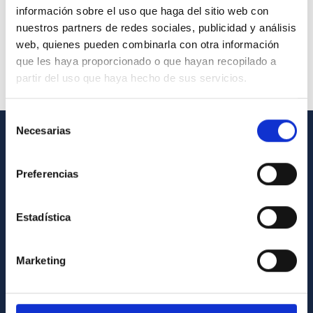
información sobre el uso que haga del sitio web con
nuestros partners de redes sociales, publicidad y análisis
web, quienes pueden combinarla con otra información
que les haya proporcionado o que hayan recopilado a
partir del uso que haya hecho de sus servicios.
Selección
Necesarias
de
consentimiento
GENERAL INFORMATION
Preferencias
Contact
How to get to the IAC
Estadística
List of personnel
Library
Marketing
General register
ABOUT THE IAC