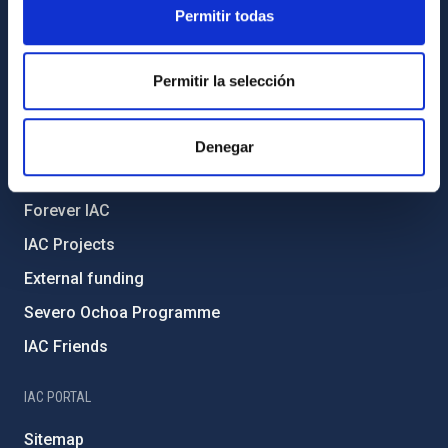
Permitir todas
Legislation
Transparency
Permitir la selección
Code of ethics and anti-fraud policy
Gender equality and diversity
Denegar
Environment and Sustainability
Forever IAC
IAC Projects
External funding
Severo Ochoa Programme
IAC Friends
IAC PORTAL
Sitemap