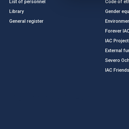
List of personnel
Code of eth
Library
Gender equa
General register
Environment
Forever IA
IAC Projec
External fu
Severo Oc
IAC Friend
PostFooter > Newsletter link