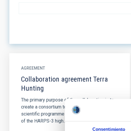
AGREEMENT
Collaboration agreement Terra
Hunting
The primary purpose of the collaboration is to
create a consortium to jointly pursue a
scientific programme utilising the capabilities
of the HARPS-3 high...
Consentimiento