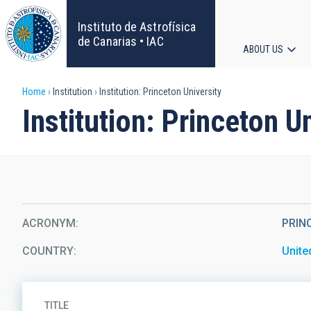
Skip
to
Instituto de Astrofísica
main
de Canarias • IAC
ABOUT US
content
Main
Breadcrumb
Home
Institution
Institution: Princeton University
navigat
Institution: Princeton U
ACRONYM
PRIN
COUNTRY
Unite
TITLE