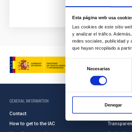
Esta página web usa cookie
Las cookies de este sitio we
y analizar el tráfico. Ademá
redes sociales, publicidad y
que hayan recopilado a parti
Selección
Necesarias
de
consentimiento
GENERAL INFORMATION
ABOUT THE IA
Denegar
Contact
Legislation
How to get to the IAC
Transpare