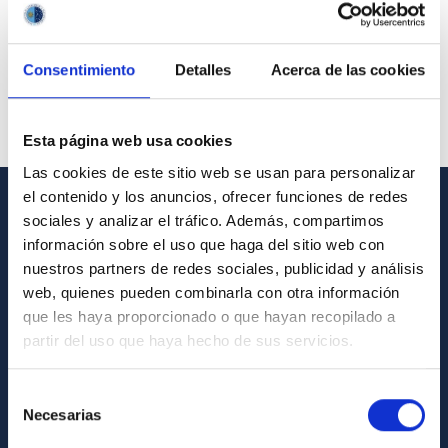
Consentimiento
Detalles
Acerca de las cookies
Esta página web usa cookies
Las cookies de este sitio web se usan para personalizar
el contenido y los anuncios, ofrecer funciones de redes
sociales y analizar el tráfico. Además, compartimos
GENERAL INFORMATION
información sobre el uso que haga del sitio web con
Contact
nuestros partners de redes sociales, publicidad y análisis
web, quienes pueden combinarla con otra información
How to get to the IAC
que les haya proporcionado o que hayan recopilado a
List of personnel
partir del uso que haya hecho de sus servicios.
Library
Selección
General register
Necesarias
de
consentimiento