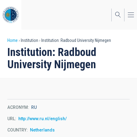
Skip
to
main
content
Breadcrumb
Home
Institution
Institution: Radboud University Nijmegen
Institution: Radboud
University Nijmegen
ACRONYM
RU
URL
http://www.ru.nl/english/
COUNTRY
Netherlands