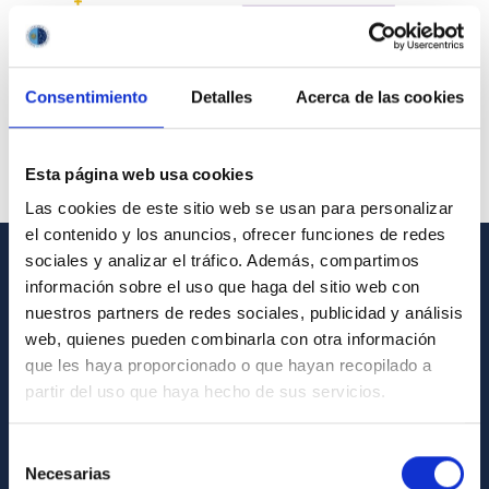
Consentimiento
Detalles
Acerca de las cookies
Esta página web usa cookies
Las cookies de este sitio web se usan para personalizar
el contenido y los anuncios, ofrecer funciones de redes
sociales y analizar el tráfico. Además, compartimos
información sobre el uso que haga del sitio web con
GENERAL INFORMATION
nuestros partners de redes sociales, publicidad y análisis
Contact
web, quienes pueden combinarla con otra información
que les haya proporcionado o que hayan recopilado a
How to get to the IAC
partir del uso que haya hecho de sus servicios.
List of personnel
Library
Selección
Necesarias
de
General register