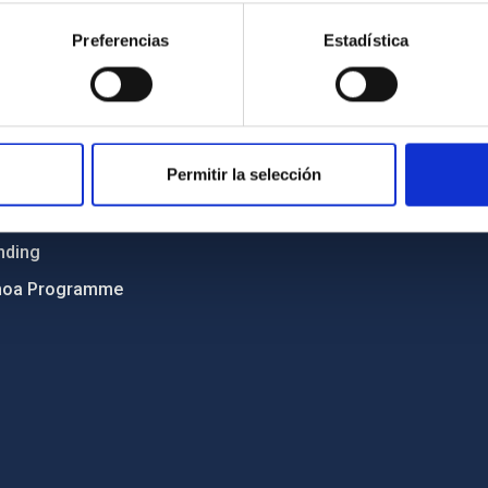
ncy
Privacy policy
Preferencias
Estadística
ics and anti-fraud policy
Legal notice
lity and diversity
Cookies policy
 and Sustainability
Accessibility
Permitir la selección
C
ts
nding
hoa Programme
s