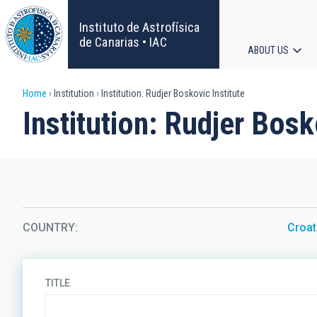
Skip
to
Instituto de Astrofísica
main
de Canarias • IAC
ABOUT US
content
Main
Breadcrumb
Home
Institution
Institution: Rudjer Boskovic Institute
navigat
Institution: Rudjer Bosk
COUNTRY
Croat
TITLE