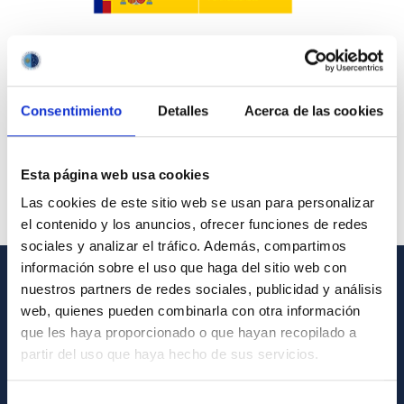
Consentimiento
Detalles
Acerca de las cookies
Esta página web usa cookies
Las cookies de este sitio web se usan para personalizar
el contenido y los anuncios, ofrecer funciones de redes
sociales y analizar el tráfico. Además, compartimos
información sobre el uso que haga del sitio web con
nuestros partners de redes sociales, publicidad y análisis
GENERAL INFORMATION
web, quienes pueden combinarla con otra información
que les haya proporcionado o que hayan recopilado a
Contact
partir del uso que haya hecho de sus servicios.
How to get to the IAC
List of personnel
Selección