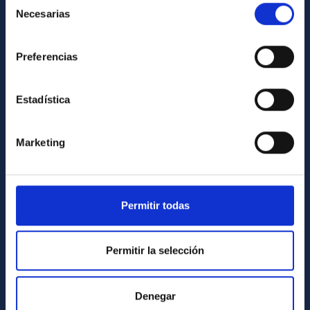
Necesarias
de
Library
consentimiento
General register
Preferencias
ABOUT THE IAC
Estadística
Legislation
Transparency
Marketing
Code of ethics and anti-fraud policy
Gender equality and diversity
Environment and Sustainability
Permitir todas
Forever IAC
IAC Projects
Permitir la selección
External funding
Severo Ochoa Programme
Denegar