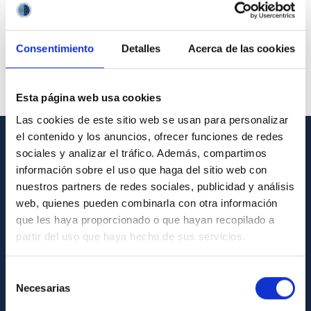
Consentimiento
Detalles
Acerca de las cookies
Esta página web usa cookies
Las cookies de este sitio web se usan para personalizar
el contenido y los anuncios, ofrecer funciones de redes
sociales y analizar el tráfico. Además, compartimos
GENERAL INFORMATION
información sobre el uso que haga del sitio web con
Contact
nuestros partners de redes sociales, publicidad y análisis
web, quienes pueden combinarla con otra información
How to get to the IAC
que les haya proporcionado o que hayan recopilado a
List of personnel
partir del uso que haya hecho de sus servicios.
Library
Selección
General register
Necesarias
de
consentimiento