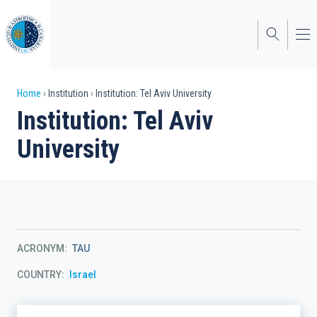
Skip
to
main
content
Breadcrumb
Home
Institution
Institution: Tel Aviv University
Institution: Tel Aviv
University
ACRONYM
TAU
COUNTRY
Israel