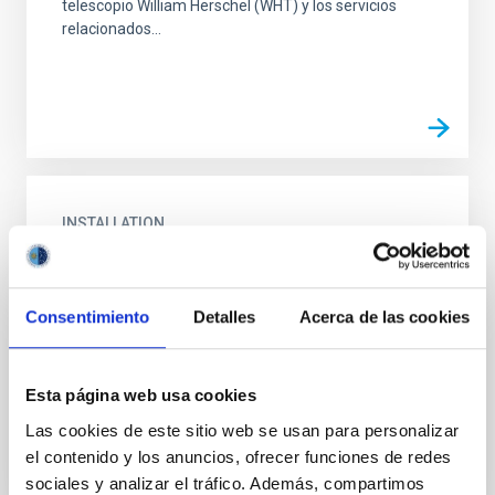
telescopio William Herschel (WHT) y los servicios
relacionados...
INSTALLATION
Small fibres
AutoFib2+WYFFOS (AF2) is the multi-object, wide-
Consentimiento
Detalles
Acerca de las cookies
field, fibre spectrograph working at the Prime focus
of the 4.2m William Herschel Telescope (WHT). It
contains...
Esta página web usa cookies
Las cookies de este sitio web se usan para personalizar
el contenido y los anuncios, ofrecer funciones de redes
sociales y analizar el tráfico. Además, compartimos