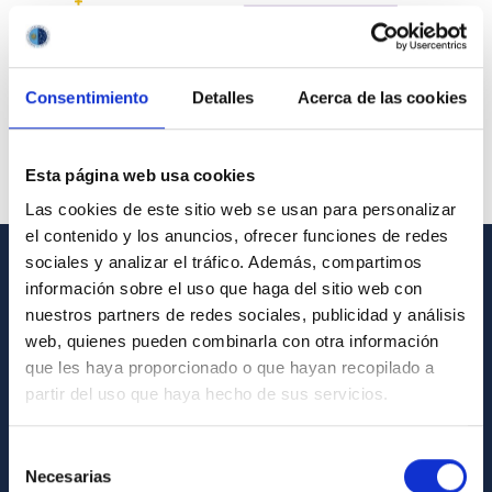
Consentimiento
Detalles
Acerca de las cookies
Esta página web usa cookies
Las cookies de este sitio web se usan para personalizar
el contenido y los anuncios, ofrecer funciones de redes
sociales y analizar el tráfico. Además, compartimos
información sobre el uso que haga del sitio web con
GENERAL INFORMATION
nuestros partners de redes sociales, publicidad y análisis
Contact
web, quienes pueden combinarla con otra información
que les haya proporcionado o que hayan recopilado a
How to get to the IAC
partir del uso que haya hecho de sus servicios.
List of personnel
Library
Selección
Necesarias
de
General register