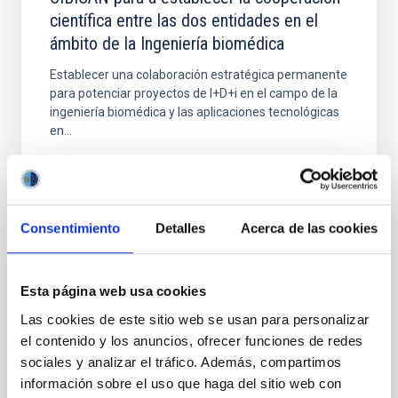
científica entre las dos entidades en el
ámbito de la Ingeniería biomédica
Establecer una colaboración estratégica permanente
para potenciar proyectos de I+D+i en el campo de la
ingeniería biomédica y las aplicaciones tecnológicas
en...
Consentimiento
Detalles
Acerca de las cookies
AGREEMENT
Esta página web usa cookies
Acuerdo de colaboración entre el IAC y el
Las cookies de este sitio web se usan para personalizar
IFAE para la realización de las obras de
el contenido y los anuncios, ofrecer funciones de redes
sociales y analizar el tráfico. Además, compartimos
cimentación del prototipo del LST enel
información sobre el uso que haga del sitio web con
ORM