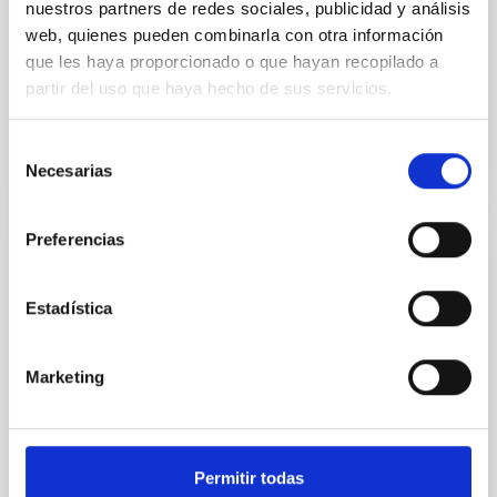
nuestros partners de redes sociales, publicidad y análisis
El objeto del convenio es la publicación, adjudicación
web, quienes pueden combinarla con otra información
y seguimiento de la licitación para la ejecución de la
que les haya proporcionado o que hayan recopilado a
obra de cimentación del LST en el ORM. También se...
partir del uso que haya hecho de sus servicios.
Selección
Necesarias
de
consentimiento
Preferencias
AGREEMENT
Acuerdo de Colaboración entre el IAC y la
Estadística
Universidad de La Laguna para la cesión
temporal de equipamiento Científico
Marketing
Tecnológico
Es objeto del presente acuerdo establecer las
condiciones para la cesión temporal de equipamiento
Permitir todas
científico-tecnológico por parte del IAC a la ULL.