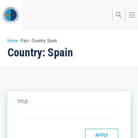
Skip
to
main
content
Breadcrumb
Home
Pais
Country: Spain
Country: Spain
TITLE