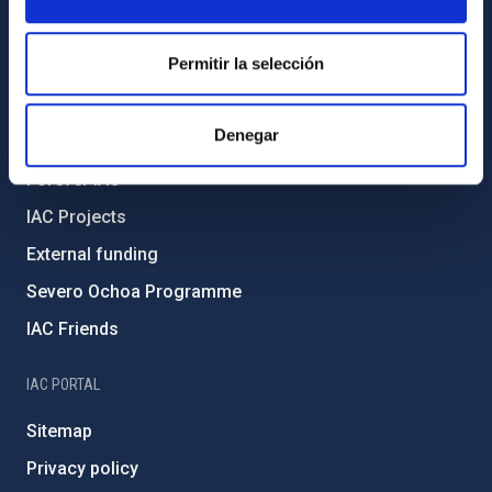
Transparency
Permitir la selección
Code of ethics and anti-fraud policy
Gender equality and diversity
Denegar
Environment and Sustainability
Forever IAC
IAC Projects
External funding
Severo Ochoa Programme
IAC Friends
IAC PORTAL
Sitemap
Privacy policy