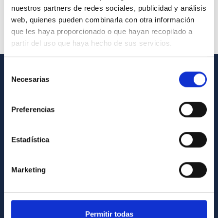
nuestros partners de redes sociales, publicidad y análisis
web, quienes pueden combinarla con otra información
que les haya proporcionado o que hayan recopilado a
partir del uso que haya hecho de sus servicios.
Selección
Necesarias
de
GENERAL INFORMATION
consentimiento
Contact
Preferencias
How to get to the IAC
List of personnel
Estadística
Library
General register
Marketing
ABOUT THE IAC
Permitir todas
Legislation