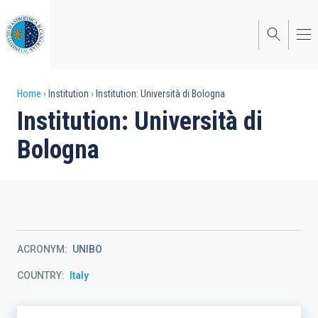
Skip
to
main
content
Breadcrumb
Home
Institution
Institution: Università di Bologna
Institution: Università di
Bologna
ACRONYM
UNIBO
COUNTRY
Italy