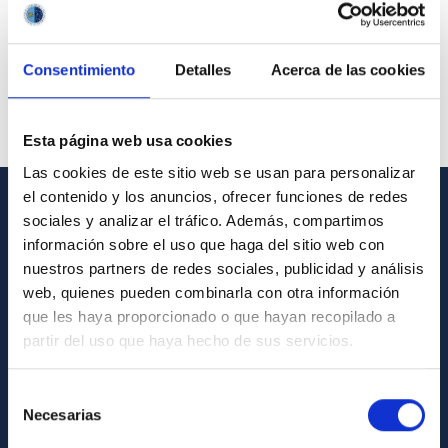
Consentimiento
Detalles
Acerca de las cookies
Esta página web usa cookies
Las cookies de este sitio web se usan para personalizar
el contenido y los anuncios, ofrecer funciones de redes
sociales y analizar el tráfico. Además, compartimos
GENERAL INFORMATION
información sobre el uso que haga del sitio web con
Contact
nuestros partners de redes sociales, publicidad y análisis
web, quienes pueden combinarla con otra información
How to get to the IAC
que les haya proporcionado o que hayan recopilado a
List of personnel
partir del uso que haya hecho de sus servicios.
Library
Selección
General register
Necesarias
de
consentimiento