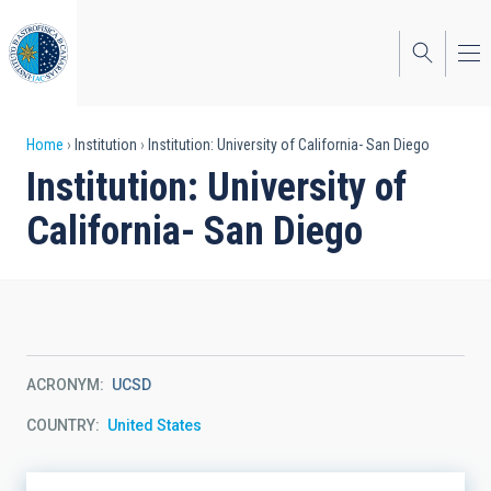
Skip
to
main
content
Breadcrumb
Home
Institution
Institution: University of California- San Diego
Institution: University of
California- San Diego
ACRONYM
UCSD
COUNTRY
United States