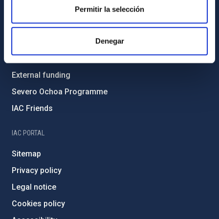
Gender equality and diversity
Permitir la selección
Environment and Sustainability
Denegar
Forever IAC
IAC Projects
External funding
Severo Ochoa Programme
IAC Friends
IAC PORTAL
Sitemap
Privacy policy
Legal notice
Cookies policy