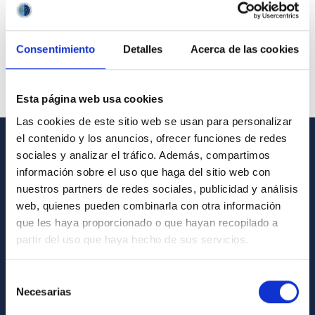
Consentimiento
Detalles
Acerca de las cookies
Esta página web usa cookies
Las cookies de este sitio web se usan para personalizar
el contenido y los anuncios, ofrecer funciones de redes
sociales y analizar el tráfico. Además, compartimos
GENERAL INFORMATION
información sobre el uso que haga del sitio web con
Contact
nuestros partners de redes sociales, publicidad y análisis
web, quienes pueden combinarla con otra información
How to get to the IAC
que les haya proporcionado o que hayan recopilado a
List of personnel
partir del uso que haya hecho de sus servicios.
Library
Selección
General register
Necesarias
de
consentimiento